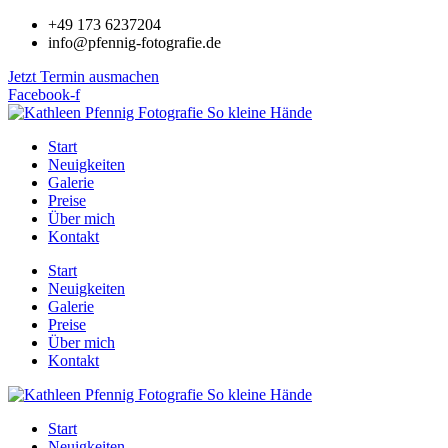
Zum
+49 173 6237204
Inhalt
info@pfennig-fotografie.de
springen
Jetzt Termin ausmachen
Facebook-f
Start
Neuigkeiten
Galerie
Preise
Über mich
Kontakt
Start
Neuigkeiten
Galerie
Preise
Über mich
Kontakt
Start
Neuigkeiten