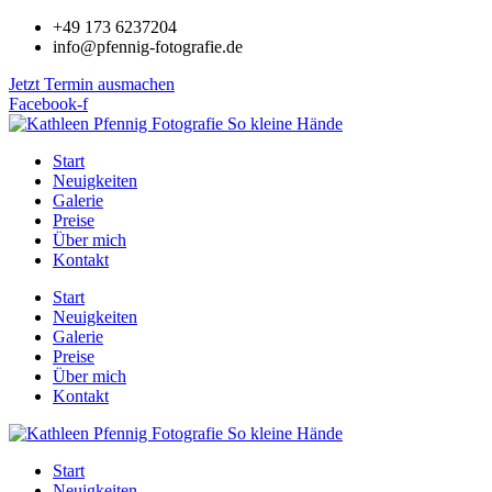
Zum
+49 173 6237204
Inhalt
info@pfennig-fotografie.de
springen
Jetzt Termin ausmachen
Facebook-f
Start
Neuigkeiten
Galerie
Preise
Über mich
Kontakt
Start
Neuigkeiten
Galerie
Preise
Über mich
Kontakt
Start
Neuigkeiten